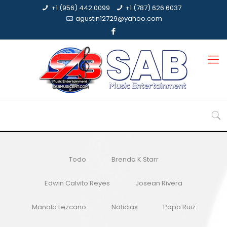
+1 (956) 442 0099
+1 (787) 626 6037
agustin12729@yahoo.com
Todo
Brenda K Starr
Edwin Calvito Reyes
Josean Rivera
Manolo Lezcano
Noticias
Papo Ruiz