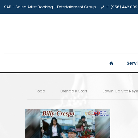
SAB - Salsa Artist Booking - Entertainment Group.
+1 (956) 442 009
Serv
Todo
Brenda K Starr
Edwin Calvito Rey