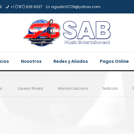
9
+1 (787) 626 6037
agustin12729@yahoo.com
icios
Nosotros
Redes y Aliados
Pagos Online
es
Josean Rivera
Manolo Lezcano
Noticias