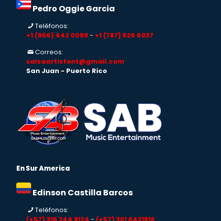
Pedro Oggie Garcia
Teléfonos:
+1 (956) 442 0099
-
+1 (787) 626 6037
Correos:
salsaartistent@gmail.com
San Juan - Puerto Rico
En Sur America
Edinson Castilla Barcos
Teléfonos:
(+57) 316 244 8124
-
(+57) 301 6421816