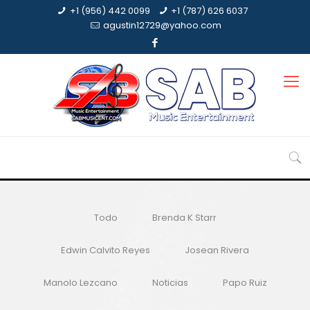
+1 (956) 442 0099
+1 (787) 626 6037
agustin12729@yahoo.com
Todo
Brenda K Starr
Edwin Calvito Reyes
Josean Rivera
Manolo Lezcano
Noticias
Papo Ruiz