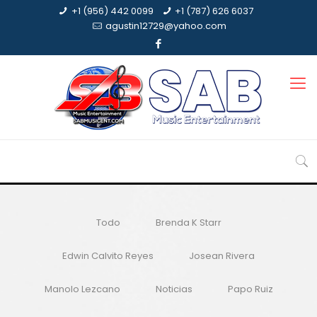
+1 (956) 442 0099
+1 (787) 626 6037
agustin12729@yahoo.com
Todo
Brenda K Starr
Edwin Calvito Reyes
Josean Rivera
Manolo Lezcano
Noticias
Papo Ruiz