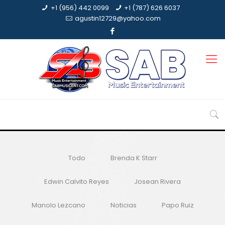
+1 (956) 442 0099
+1 (787) 626 6037
agustin12729@yahoo.com
Todo
Brenda K Starr
Edwin Calvito Reyes
Josean Rivera
Manolo Lezcano
Noticias
Papo Ruiz