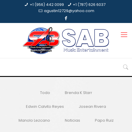
+1 (956) 442 0099
+1 (787) 626 6037
agustin12729@yahoo.com
Todo
Brenda K Starr
Edwin Calvito Reyes
Josean Rivera
Manolo Lezcano
Noticias
Papo Ruiz