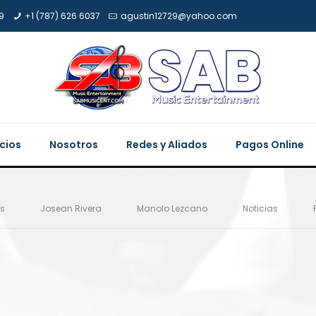
9
+1 (787) 626 6037
agustin12729@yahoo.com
icios
Nosotros
Redes y Aliados
Pagos Online
es
Josean Rivera
Manolo Lezcano
Noticias