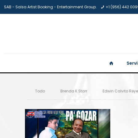
SAB - Salsa Artist Booking - Entertainment Group.
+1 (956) 442 009
Serv
Todo
Brenda K Starr
Edwin Calvito Rey